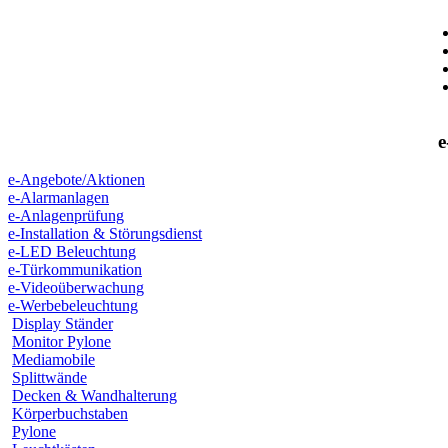
e
e-Angebote/Aktionen
e-Alarmanlagen
e-Anlagenprüfung
e-Installation & Störungsdienst
e-LED Beleuchtung
e-Türkommunikation
e-Videoüberwachung
e-Werbebeleuchtung
Display Ständer
Monitor Pylone
Mediamobile
Splittwände
Decken & Wandhalterung
Körperbuchstaben
Pylone